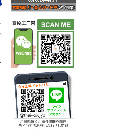
ら
の
、
い
お