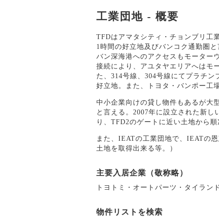
工業団地 - 概要
TFDはアマタシティ・チョンブリ工
1時間の好立地及びバンコク通勤圏
バン深海港へのアクセスもモーター
接続により、アユタヤエリアへはモ
た、314号線、304号線にてプラ
好立地。また、トヨタ・バンポー工場
中小企業向けの貸し物件もあるが大
と言える。2007年に設立された新し
り、TFD2のゲートに近い土地から
また、IEATの工業団地で、IEAT
土地を取得出来る等。）
主要入居企業（敬称略）
トヨトミ・オートパーツ・タイラン
物件リストを検索