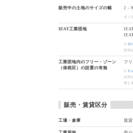
販売中の土地のサイズの幅
2 -
※ 
IEAT工業団地
IE
IE
※
IE
社法
工業団地内のフリー・ゾーン
フリ
（保税区）の設置の有無
※
F
(E
売と
販売・賃貸区分
工場・倉庫
賃貸
工業用地
売り