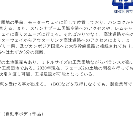
業団地の手前、モーターウェイに即して位置しており、バンコクか
と言える。また、スワンナプーム国際空港へのアクセスや、レムチャ
ウェイに寄りスムーズに行える。そればかりでなく、高速道路から
ーターウェイからアウターリンク高速道路へのアクセスにより、ま
チンブリー県、及びカンボジア国境へと大型幹線道路と接続されており
へはわずか5分の距離。
型の土地販売もあり、ミドルサイズの工業団地ながらバランスが良
い工業団地である。2020年現在、フェーズ2の土地の開発を行って
順次引き渡し可能、工場建設が可能となっている。
の恩恵を受ける事が出来る。（BOIなどを取得しなくても、製造業等で
ド（自動車ボディ部品）