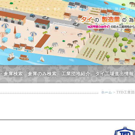
タイ工場ドットコム：貸し工場、倉庫、工業用地購入、中古工場売却、購入に関し
・倉庫検索
倉庫のみ検索
工業団地紹介
タイ工場進出情報
ホーム
> TFD工業