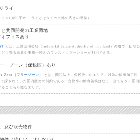
 90 ライ
1ライ＝1,600平米 （ライとはタイの土地の広さの単位）
ATと共同開発の工業団地
ATオフィスあり
AT
とは、工業団地公社（Industrial Estate Authority of Thailand）の略で、団地
などに寄る恩典や事務手続きのワンストップセンターが利用できる。
ー・ゾーン（保税区）あり
ree Zone（フリーゾーン）
とは、関税法上、保税扱いのエリア。以前の輸出加工区
PZ)で課されていた国内販売の制約である一定比率の輸出義務はなく、全てをタイ国内
することも可能なエリア。
、及び販売物件
物件（貸し出しはしない）