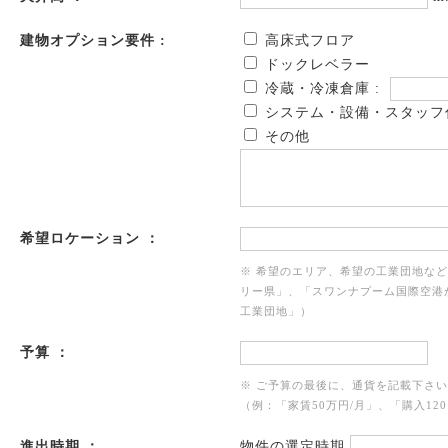
建物オプション要件 :
高床式フロア
ドックレベラー
冷蔵・冷凍倉庫 :
システム・設備・スタッフ
その他
希望ロケーション ：
※ 希望のエリア、希望の工業団地な
リー県」、「スワンナプーム国際空港
工業団地」）
予算 ：
※ ご予算の最後に、通貨を記載下さ
（例：「家賃50万円/月」、「購入120
進出時期 ：
物件の選定時期