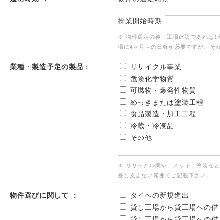
操業開始時期
※ 物件選定の後、工場建設であれば
場に4ヶ月～の日時が必要ですが、そ
業種・製造予定の製品 :
リサイクル事業
危険化学物質
可燃物・爆発性物質
めっきまたは塗装工程
食品製造・加工工程
冷蔵・冷凍品
その他
※ リサイクル業や、メッキ、塗装な
差し支えない範囲でご記載下さい。
物件選びに関して ：
タイへの新規進出
貸し工場から貸工場への借
貸し工場から貸工場への借