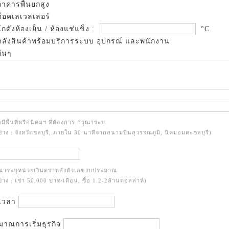
าคารพื้นยกสูง
็อคเลเวลเลอร์
กดังห้องเย็น / ห้องแช่แข็ง :
°C
ลังสินค้าพร้อมบริการระบบ อุปกรณ์ และพนักงาน
ื่นๆ
มีพื้นที่หรือนิคมฯ ที่ต้องการ กรุณาระบุ
ย่าง : จังหวัดชลบุรี, ภายใน 30 นาทีจากสนามบินสุวรรณภูมิ, นิคมอมตะชลบุรี)
ุณาระบุหน่วยเงินตราหลังตัวเลขงบประมาณ
ย่าง : เช่า 50,000 บาท/เดือน, ซื้อ 1.2-2ล้านดอลล่าห์)
เวลา
าณการเริ่มธุรกิจ