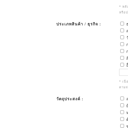
* หลั
หรือ
ประเภทสินค้า / ธุรกิจ :
ธ
ส
ว
ก
ก
ส
อ
* เนื
ตามจร
วัตถุประสงค์ :