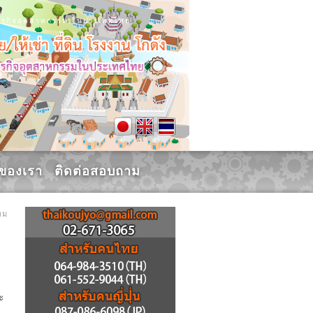
น, ธุรกิจอุตสาหกรรม,ในประเทศไทย
รของเรา
ติดต่อสอบถาม
าม
ะ