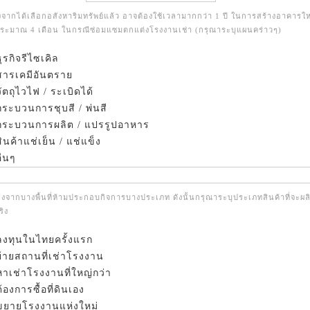
งจากได้เลือกอสังหาริมทรัพย์แล้ว อาจต้องใช้เวลามากกว่า 1 ปี ในการสร้างอาคารให
ประมาณ 4 เดือน ในกรณีซ่อมแซมตกแต่งโรงงานเช่า (กรุณาระบุแผนคร่าวๆ)
ุรกิจรีไซเคิล
ารเคมีอันตราย
ัตถุไวไฟ / ระเบิดได้
ระบวนการชุบสี / พ่นสี
ระบวนการผลิต / แปรรูปอาหาร
ินค้าแช่เย็น / แช่แข็ง
ื่นๆ
่องจากบางพื้นที่ห้ามประกอบกิจการบางประเภท ดังนั้นกรุณาระบุประเภทสินค้าที่จะผล
ิง
ลงทุนในไทยครั้งแรก
ย้ายสถานที่เช่าโรงงาน
หาเช่าโรงงานที่ใหญ่กว่า
ต้องการซื้อที่ดินเอง
ขยายโรงงานแห่งใหม่