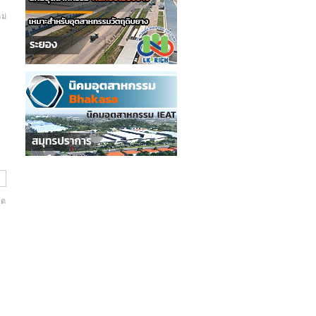
ม่
ิต