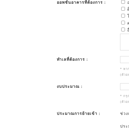
ออพชั่นอาคารที่ต้องการ :
อ
ด
โ
ค
อ
ทำเลที่ต้องการ :
* หาก
(ตัวอ
งบประมาณ :
* กร
(ตัวอ
ประมาณการย้ายเข้า :
ช่วง
ประม