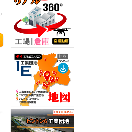
で
り
判