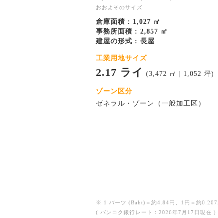
おおよそのサイズ
倉庫面積 : 1,027 ㎡
事務所面積 : 2,857 ㎡
建屋の形式 : 長屋
工業用地サイズ
2.17 ライ
(3,472 ㎡ | 1,052 坪)
ゾーン区分
ゼネラル・ゾーン（一般加工区）
※ 1 バーツ (Baht)＝約4.84円、1円＝約0.207
( バンコク銀行レート：2026年7月17日現在 )