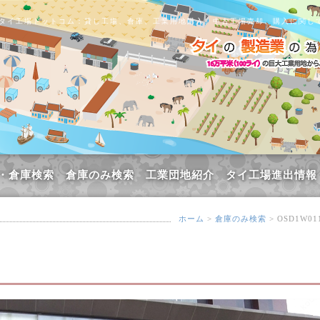
タイ工場ドットコム：貸し工場、倉庫、工業用地購入、中古工場売却、購入に関し
・倉庫検索
倉庫のみ検索
工業団地紹介
タイ工場進出情報
ホーム
>
倉庫のみ検索
> OSD1W01