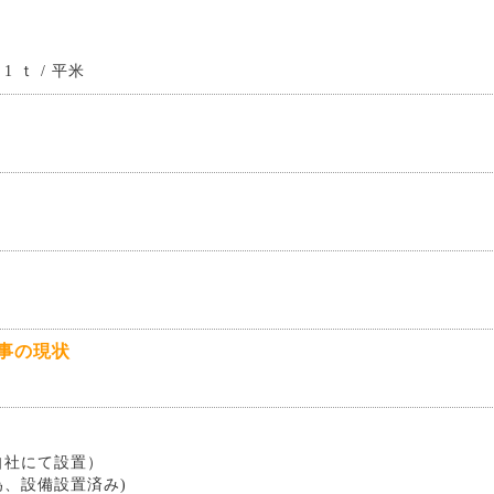
 ｔ / 平米
事の現状
自社にて設置）
為、設備設置済み)