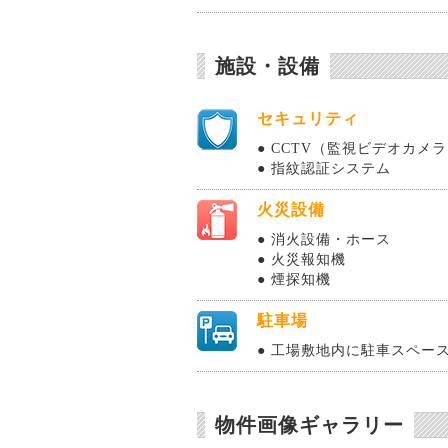
施設・設備
セキュリティ
● CCTV（監視ビデオカメ
● 指紋認証システム
火災設備
● 消火設備・ホース
● 火災報知機
● 煙探知機
駐車場
● 工場敷地内に駐車スペース
物件画像ギャラリー