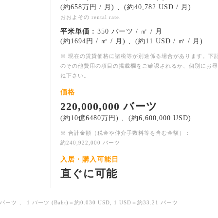
(約658万円 / 月) 、(約40,782 USD / 月)
おおよその rental rate.
平米単価 :
350 バーツ / ㎡ / 月
(約1694円 / ㎡ / 月) 、(約11 USD / ㎡ / 月)
※ 現在の賃貸価格に諸税等が別途係る場合があります。下
のその他費用の項目の掲載欄をご確認されるか、個別にお尋
ね下さい。
価格
220,000,000 バーツ
(約10億6480万円) 、(約6,600,000 USD)
※ 合計金額（税金や仲介手数料等を含む金額） :
約240,922,000 バーツ
入居・購入可能日
直ぐに可能
バーツ 、 1 バーツ (Baht)＝約0.030 USD, 1 USD＝約33.21 バーツ