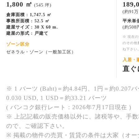
1,800 ㎡
189
(545 坪)
(約91万円
倉庫面積 : 1,747.5 ㎡
事務所面積 : 52.5 ㎡
平米単価
建屋サイズ : 30 X 60 m.
(約508円
建屋の形式 : 戸建て
※ 現在
のその他
ゾーン区分
ね下さい
ゼネラル・ゾーン（一般加工区）
入居・
直ぐ
※ 1 バーツ (Baht)＝約4.84円、1円＝約0.207バ
0.030 USD, 1 USD＝約33.21 バーツ
( バンコク銀行レート：2026年7月17日現在 )
※ 上記記載の販売価格以外に、諸税等や、手
ので、ご確認下さい。
※ 掲載の物件の売買・賃貸の条件は大家（オ