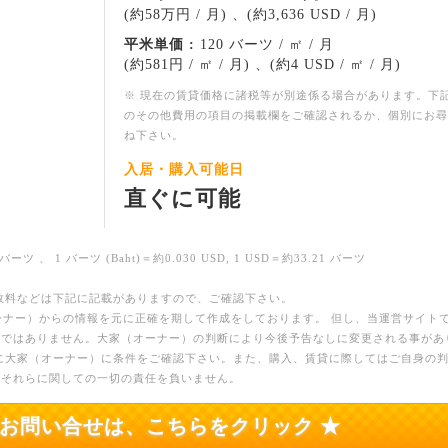
(約58万円 / 月) 、(約3,636 USD / 月)
平米単価 :
120 バーツ / ㎡ / 月
(約581円 / ㎡ / 月) 、(約4 USD / ㎡ / 月)
※ 現在の賃貸価格に諸税等が別途係る場合があります。下
のその他費用の項目の掲載欄をご確認されるか、個別にお尋
ね下さい。
入居・購入可能日
直ぐに可能
バーツ 、 1 バーツ (Baht)＝約0.030 USD, 1 USD＝約33.21 バーツ
数料などは下記に記載がありますので、ご確認下さい。
ーナー）からの情報を元に正確を期して作成をしております。 但し、当運営サイト
のではありません。大家（オーナー）の判断により今後予告なしに変更される事があ
に大家（オーナー）に条件をご確認下さい。また、購入、賃貸に際してはご自身の
、それらに関しての一切の責任を負いません。
のお問い合せは、こちらをクリック ★