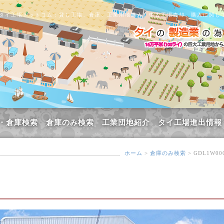
タイ工場ドットコム：貸し工場、倉庫、工業用地購入、中古工場売却、購入に関し
・倉庫検索
倉庫のみ検索
工業団地紹介
タイ工場進出情報
ホーム
>
倉庫のみ検索
> GDL1W00