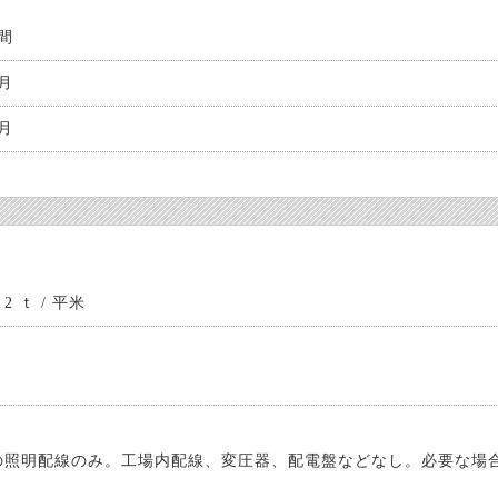
年間
ヶ月
ヶ月
 ｔ / 平米
の照明配線のみ。工場内配線、変圧器、配電盤などなし。必要な場