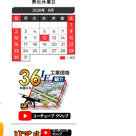
記
で
り
判