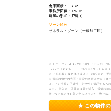
倉庫面積 : 884 ㎡
事務所面積 : 126 ㎡
建屋の形式 : 戸建て
ゾーン区分
ゼネラル・ゾーン（一般加工区）
※ 1 バーツ (Baht)＝約4.84円、1円＝約0.207
( バンコク銀行レート：2026年7月17日現在 )
※ 上記記載の販売価格以外に、諸税等や、手
※ 掲載の物件の売買・賃貸の条件は大家（オ
は、その情報の正確性、完全性を保証するも
ます。 購入者、賃貸者は必ず購入、賃借の前
断でなされる様お願い申し上げます。弊社は
★ この物件