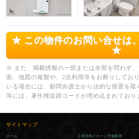
★ この物件のお問い合せは
★
※ また、掲載情報の一部または全部を問わず
面、地図の複製や、2次利用等をお断りしており
いる場合には、顧問弁護士から法的な措置を取
等には、著作権追跡コードが埋め込まれており
サイトマップ
ホーム
工業団地ドローン空撮動画