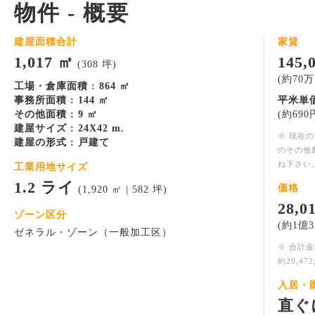
物件 - 概要
建屋面積合計
家賃
1,017 ㎡
145
(308 坪)
(約70万円
工場・倉庫面積 : 864 ㎡
事務所面積 : 144 ㎡
平米単価
その他面積 : 9 ㎡
(約690円
建屋サイズ : 24X42 m.
※ 現在
建屋の形式 : 戸建て
のその他
ね下さい
工業用地サイズ
1.2 ライ
価格
(1,920 ㎡ | 582 坪)
28,
ゾーン区分
(約1億3
ゼネラル・ゾーン（一般加工区）
※ 合計
約29,47
入居・
直ぐ