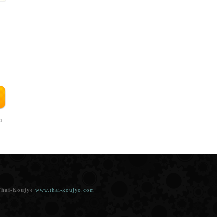
าร
Thai-Koujyo
www.thai-koujyo.com