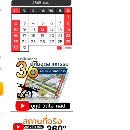
ดู
้
ี่