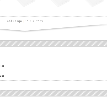
แก้ไขล่าสุด
||
15 ธ.ค. 2563
ือน
ือน