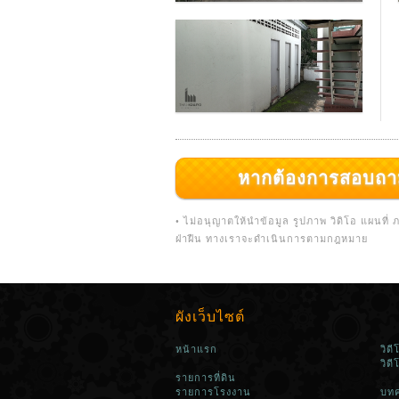
หากต้องการสอบถามเพิ่
• ไม่อนุญาตให้นำข้อมูล รูปภาพ วิดิโอ แผนที
ฝ่าฝืน ทางเราจะดำเนินการตามกฎหมาย
ผังเว็บไซต์
หน้าแรก
วิด
วิด
รายการที่ดิน
รายการโรงงาน
บทค