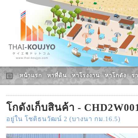
ข้อมูล, ซื้อ, ขาย, เช่า, โร
หน้าแรก
หาที่ดิน
หาโรงงาน
หาโกดัง
ร
โกดังเก็บสินค้า - CHD2W00
อยู่ใน โชติธนวัฒน์ 2 (บางนา กม.16.5)